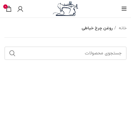
0
خانه
روغن چرخ خیاطی