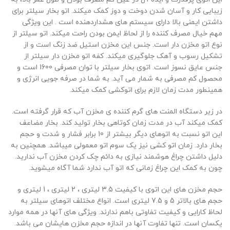
زیبایی کار و آسان شدن دوخت و دوز کمک میکند. اتو بخار سیلتر برای
داشتن ایمنی بالا دارای سیستم های هشداردهنده است . این ویژگی
مهم خیال مصرف کننده را از لحاظ ایمن بودن راحت میکند. اتو سیلتر از
نوع اتو مخزن دار است. جنس این مخزن استیل ضد زنگ است و از
تشکیل رسوب و آهک جلوگیری میکند. کفه اتو مخزن دار سیلتر از
جنس عایق نسوز است. اتوی بخار سیلتر با توان مصرفی 1600 است و
محصول کم مصرفی به شمار می آید. به شما در صرفه جویی انرژی و
همینطور مدت زمان لازم برای اتوکشی کمک میکند.
در زیر دستگاه المنت های گرم کننده ی مخزن آب که قرار گرفته است.
کمک میکند آب در مدت زمان کوتاهی بخار تولید کند. بخار مضاعف
این اتو نسبت به اتوهای دیگر بیشتر از 10 برابر فشار و شدت و حجم
بخار دارد. زمان اتو کشی نیز یک سوم اتو معمولی میباشد. همچنین به
دلیل داشتن چراغ هوشمند نیازی به دائم چک کردن مخزن آب ندارید.
چون به کمک این چراغ زمانی که اتو آب ندارد شما آگاه میشوید.
حجم مخزن های این اتوی با کیفیت 3.5 لیتری ، 2 لیتری ، 1 لیتری و
حجم های بالاتر 5 و 7.5 لیتری است. انواع مختلف اتوهای سیلتر به
لحاظ کارایی و کیفیت تفاوتی باهم ندارند. ویژگی های آنها در همه موارد
یکسان است. تنها تفاوت آنها در اندازه حجم مخزن هایشان می باشد.