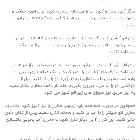
هرگز کلید بخار و کلید اتو را همزمان روشن نکنید! برای اتوی خشک و
بدون بخار با اتو مخزن دار سیلتر فقط کافیست دکمه on روی اتو را
بزنید.
برای اتو کشی با بخارآب منتظر بمانید تا چراغ بخار steam روی اتو
روشن شود. تا قبل از روشن شدن چراغ بخار از شاسی قرمز رنگ
استفاده نکنید.
برای افزایش طول عمر این اتو بصورت دوره ای تقریبا پس از هر 10 بار
استفاده سوراخ های کف اتو را تمیز کنید. با یک میله فلزی وقتی اتو
ولرم است سپس با دستمال پنبه ای زیره اتو را پاک کنید. قبل از
اتوکشی اتو را به طرف بیرون بگیرید. چند بار دکمه بخار را فشار دهید.
به این طریق نیز سوراخ های زیر اتو تمیز می شود.
همچنین در صورت مشاهده باید رسوب مخزن را نیز تمیز کنید. یک دوم
مخزن اتو سیلتر را با آب پر کنید و محکم تکان دهید. پس از تکان دادن
خالی کنید. این کار را 2 بار دیگر تکرار کنید تا مخزن آب بخوبی پاکسازی
شود.
برای پرکردن مخزن اتو مخزن دار فقط و فقط از آب شبکه شهری