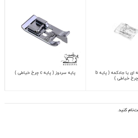
پایه شیشه ای یا جادکمه ( پایه b
پایه سردوز ( پایه c چرخ خیاطی )
رخ خیاطی )
‌نام کنید.