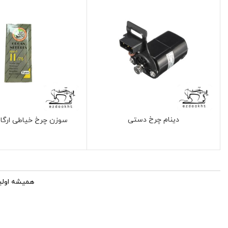
دینام چرخ دستی
سوزن چرخ خیاطی ارگان 
همیشه اولین